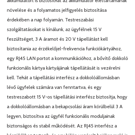
akkumulátort is biztosíthat az akkumulátor élettartamának
növelése és a folyamatos jelfigyelés biztosítása
érdekében a nap folyamán. Testreszabási
szolgáltatásokat is kínálunk, az ügyfélnek 15 V
feszültséget, 3 A áramot és 20 V tápellátást kell
biztosítania az érzékelőjel-frekvencia funkciókártyához,
egy RJ45 LAN portot a kommunikációhoz, a bővítő dokkoló
funkcionális kártya kártyájának tápellátását is vezérelni
kell. Tehát a tápellátási interfész a dokkolóállomásban
lévő ügyfelek számára van fenntartva, és egy
testreszabott 15 V-os tápellátási interfész biztosítja, hogy
a dokkolóállomásban a bekapcsolási áram körülbelül 3 A
legyen, biztosítva az ügyfél funkcionális moduljainak
biztonságos és stabil működését. Az RJ45 interfész a