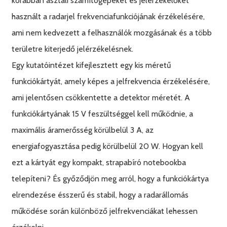
korábban asztali számítógépeket és jelérzékelőket
használt a radarjel frekvenciafunkciójának érzékelésére,
ami nem kedvezett a felhasználók mozgásának és a több
területre kiterjedő jelérzékelésnek.
Egy kutatóintézet kifejlesztett egy kis méretű
funkciókártyát, amely képes a jelfrekvencia érzékelésére,
ami jelentősen csökkentette a detektor méretét. A
funkciókártyának 15 V feszültséggel kell működnie, a
maximális áramerősség körülbelül 3 A, az
energiafogyasztása pedig körülbelül 20 W. Hogyan kell
ezt a kártyát egy kompakt, strapabíró notebookba
telepíteni? És győződjön meg arról, hogy a funkciókártya
elrendezése ésszerű és stabil, hogy a radarállomás
működése során különböző jelfrekvenciákat lehessen