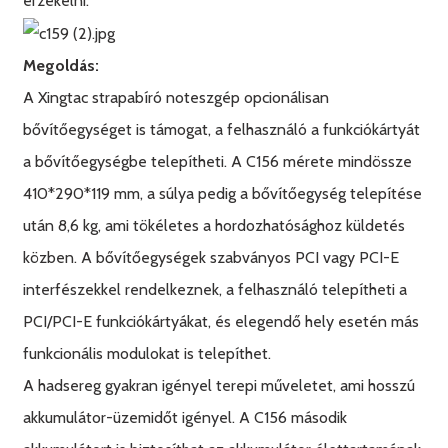
érzékelni.
Megoldás:
A Xingtac strapabíró noteszgép opcionálisan
bővítőegységet is támogat, a felhasználó a funkciókártyát
a bővítőegységbe telepítheti. A C156 mérete mindössze
410*290*119 mm, a súlya pedig a bővítőegység telepítése
után 8,6 kg, ami tökéletes a hordozhatósághoz küldetés
közben. A bővítőegységek szabványos PCI vagy PCI-E
interfészekkel rendelkeznek, a felhasználó telepítheti a
PCI/PCI-E funkciókártyákat, és elegendő hely esetén más
funkcionális modulokat is telepíthet.
A hadsereg gyakran igényel terepi műveletet, ami hosszú
akkumulátor-üzemidőt igényel. A C156 második