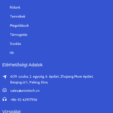
Rólunk
Termékek
Megoldások
Támogatás
Szokás
Hír
Elérhetőségi Adatok
609. szoba, 2. egység, 6. épület, Zhujiang Moer épület,
Beiqing út 1., Peking, Kína
sales@univitech.cn
+86-10-62917956
Vizsgálat