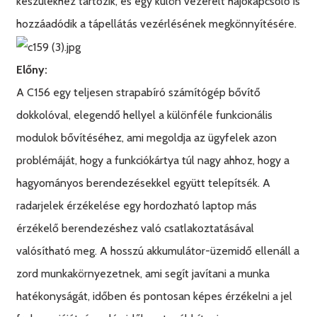
készülékhez tartozik, és egy külön vezérelt hajókapcsoló is
hozzáadódik a tápellátás vezérlésének megkönnyítésére.
Előny:
A C156 egy teljesen strapabíró számítógép bővítő
dokkolóval, elegendő hellyel a különféle funkcionális
modulok bővítéséhez, ami megoldja az ügyfelek azon
problémáját, hogy a funkciókártya túl nagy ahhoz, hogy a
hagyományos berendezésekkel együtt telepítsék. A
radarjelek érzékelése egy hordozható laptop más
érzékelő berendezéshez való csatlakoztatásával
valósítható meg. A hosszú akkumulátor-üzemidő ellenáll a
zord munkakörnyezetnek, ami segít javítani a munka
hatékonyságát, időben és pontosan képes érzékelni a jel