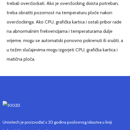
trebali overclockati. Ako je overclocking doista potreban,
treba obratiti pozornost na temperaturu ploče nakon
overclockinga. Ako CPU, grafička kartica i ostali pribor rade
na abnormalnim frekvencijama i temperaturama dulje
vrijeme, mogu se automatski ponovno pokrenuti ili srušiti, a
u težim slučajevima mogu izgorjeti CPU, grafička kartica i
matična ploča.
Univitech je proizvođač s 20 godina poslovnog iskustva u liniji