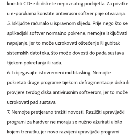
koristiti CD-e ili diskete nepoznatog podrijetla. Za privitke
u e-porukama koristite antivirusni softver prije otvaranja.
5. Isključite računalo u ispravnom slijedu. Prije nego što se
aplikacijski softver normalno pokrene, nemojte isključivati ​​
napajanje, jer to može uzrokovati oštećenje ili gubitak
sistemskih datoteka, što može dovesti do pada sustava
tijekom pokretanja ili rada.
6. Izbjegavajte istovremeni multitasking. Nemojte
pokretati druge programe tijekom defragmentacije diska ili
provjere tvrdog diska antivirusnim softverom, jer to može
uzrokovati pad sustava.
7. Nemojte pretjerano tražiti novosti. Različiti upravljački
programi za hardver ne moraju se nužno ažurirati u bilo
kojem trenutku, jer novo razvijeni upravljački programi