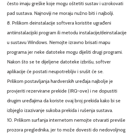
često imaju greške koje mogu oštetiti sustav i uzrokovati
pad sustava. Najnoviji ne moraju nužno biti i najbolji.
8. Prilikom deinstalacije softvera koristite ugrađeni
antiinstalacijski program ili metodu instalacije/deinstalacije
u sustavu Windows. Nemojte izravno brisati mapu
programa jer neke datoteke mogu dijeliti drugi programi.
Nakon što se te dijeljene datoteke izbrišu, softver
aplikacije će postati neupotrebljiv i srušit će se.
Prilikom postavljanja hardverskih uređaja najbolje je
provjeriti rezervirane prekide (IRQ-ove) i ne dopustiti
drugim uređajima da koriste ovaj broj prekida kako bi se
izbjeglo izazivanje sukoba prekida i rušenja sustava.
10. Prilikom surfanja internetom nemojte otvarati previše
prozora preglednika, jer to može dovesti do nedovoljnog