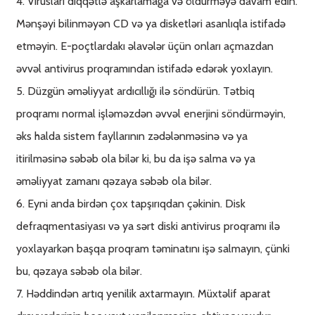
4. Virusları diqqətlə aşkarlamağa və öldürməyə davam edin.
Mənşəyi bilinməyən CD və ya disketləri asanlıqla istifadə
etməyin. E-poçtlardakı əlavələr üçün onları açmazdan
əvvəl antivirus proqramından istifadə edərək yoxlayın.
5. Düzgün əməliyyat ardıcıllığı ilə söndürün. Tətbiq
proqramı normal işləməzdən əvvəl enerjini söndürməyin,
əks halda sistem fayllarının zədələnməsinə və ya
itirilməsinə səbəb ola bilər ki, bu da işə salma və ya
əməliyyat zamanı qəzaya səbəb ola bilər.
6. Eyni anda birdən çox tapşırıqdan çəkinin. Disk
defraqmentasiyası və ya sərt diski antivirus proqramı ilə
yoxlayarkən başqa proqram təminatını işə salmayın, çünki
bu, qəzaya səbəb ola bilər.
7. Həddindən artıq yenilik axtarmayın. Müxtəlif aparat