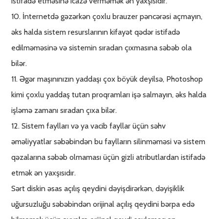
istifadə etməsinə icazə verməmək ən yaxşısıdır.
10. İnternetdə gəzərkən çoxlu brauzer pəncərəsi açmayın,
əks halda sistem resurslarının kifayət qədər istifadə
edilməməsinə və sistemin sıradan çıxmasına səbəb ola
bilər.
11. Əgər maşınınızın yaddaşı çox böyük deyilsə, Photoshop
kimi çoxlu yaddaş tutan proqramları işə salmayın, əks halda
işləmə zamanı sıradan çıxa bilər.
12. Sistem faylları və ya vacib fayllar üçün səhv
əməliyyatlar səbəbindən bu faylların silinməməsi və sistem
qəzalarına səbəb olmaması üçün gizli atributlardan istifadə
etmək ən yaxşısıdır.
Sərt diskin əsas açılış qeydini dəyişdirərkən, dəyişiklik
uğursuzluğu səbəbindən orijinal açılış qeydini bərpa edə