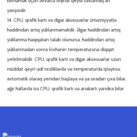
bilməmək üçün əvvəlcə orijinal qeydi saxlamaq ən
yaxşısıdır.
14. CPU, qrafik kartı və digər aksesuarlar ümumiyyətlə
həddindən artıq yüklənməməlidir. Əgər həddindən artıq
yüklənmə həqiqətən tələb olunursa, həddindən artıq
yüklənmədən sonra lövhənin temperaturuna diqqət
yetirilməlidir. CPU, qrafik kartı və digər aksesuarlar uzun
müddət qeyri-adi tezliklərdə və temperaturda işləyirsə,
avtomatik olaraq yenidən başlaya və ya sıradan çıxa bilər,
ağır hallarda isə CPU, qrafik kartı və anakartı yandıra bilər.