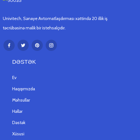
Univitech, Sənaye Avtomatlaşdırması xəttində 20 illik iş
təcrübəsinə malik bir istehsalçıdır.
DƏSTƏK
Ev
Haqqımızda
Məhsullar
Həllər
Dəstək
Xüsusi