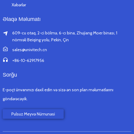
Xəbərlər
Əlaqə Məlumatı
609-cu otaq, 2-ci bölmə, 6-cı bina, Zhujiang Moer binası, 1
nömrəli Beiqing yolu, Pekin, Çin
sales@univitech.cn
+86-10-62917956
Sorğu
E-poçt ünvanınızı daxil edin və sizə ən son plan məlumatlarını
göndərəcəyik.
Pulsuz Meyvə Nümunəsi