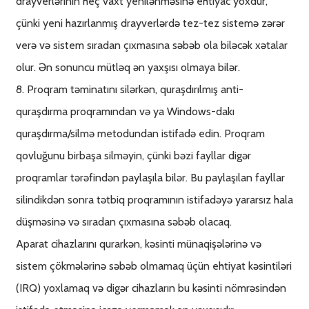
drayverlərinin heç vaxt yenilənməsinə ehtiyac yoxdur,
çünki yeni hazırlanmış drayverlərdə tez-tez sistemə zərər
verə və sistem sıradan çıxmasına səbəb ola biləcək xətalar
olur. Ən sonuncu mütləq ən yaxşısı olmaya bilər.
8. Proqram təminatını silərkən, quraşdırılmış anti-
quraşdırma proqramından və ya Windows-dakı
quraşdırma/silmə metodundan istifadə edin. Proqram
qovluğunu birbaşa silməyin, çünki bəzi fayllar digər
proqramlar tərəfindən paylaşıla bilər. Bu paylaşılan fayllar
silindikdən sonra tətbiq proqramının istifadəyə yararsız hala
düşməsinə və sıradan çıxmasına səbəb olacaq.
Aparat cihazlarını qurarkən, kəsinti münaqişələrinə və
sistem çökmələrinə səbəb olmamaq üçün ehtiyat kəsintiləri
(IRQ) yoxlamaq və digər cihazların bu kəsinti nömrəsindən