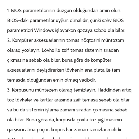
1. BIOS parametrlərinin düzgün olduğundan əmin olun.
BIOS-dakı parametrlər uyğun olmalıdır, çünki səhv BIOS
parametrləri Windows işləyərkən qəzaya səbəb ola bilər.
2. Kompüter aksesuarlarının təmas nöqtəsini müntəzəm
olaraq yoxlayın. Lövhə ilə zəif təmas sistemin sıradan
çıxmasına səbəb ola bilər, buna görə də kompüter
aksesuarlarını dəyişdirərkən lövhənin ana plata ilə tam
təmasda olduğundan əmin olmaq vacibdir.
3. Korpusunu müntəzəm olaraq təmizləyin. Həddindən artıq
toz lövhələr və kartlar arasında zəif təmasa səbəb ola bilər
və bu da sistemin işləmə zamanı sıradan çıxmasına səbəb
ola bilər. Buna görə də, korpusda çoxlu toz yığılmasının
qarşısını almaq üçün korpus hər zaman təmizlənməlidir.