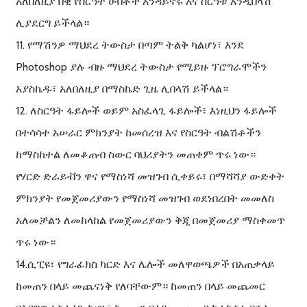
አለበለዚያ በቂ የስርዓት ሀብቶች እንዳይኖሩ እና ስርዓቱ እንዲበላሽ
ሊያደርግ ይችላል።
11. የማሽንዎ ማህደረ ትውስታ በጣም ትልቅ ካልሆነ፣ እንደ
Photoshop ያሉ ብዙ ማህደረ ትውስታ የሚይዙ ፕሮግራሞችን
አያስኬዱ፣ አለበለዚያ በማስኬድ ጊዜ ሊበላሽ ይችላል።
12. ለስርዓት ፋይሎች ወይም አስፈላጊ ፋይሎች፣ እነዚህን ፋይሎች
በተሳሳተ አሠራር ምክንያት ከመሰረዝ እና የስርዓት ብልሽቶችን
ከማስከተል ለመቆጠብ ስውር ባህሪያትን መጠቀም ጥሩ ነው።
የሃርድ ድራይቭን ዋና የማስነሻ መዝገብ ሲቀይሩ፣ በማሻሻያ ውድቀት
ምክንያት የመጀመሪያውን የማስነሻ መዝገብ ወደነበረበት መመለስ
አለመቻልን ለመከላከል የመጀመሪያውን ቅጂ በመጀመሪያ ማስቀመጥ
ጥሩ ነው።
14.ሲፒዩ፣ የግራፊክስ ካርድ እና ሌሎች መለዋወጫዎች በአጠቃላይ
ከመጠን በላይ መጨናነቅ የለባቸውም። ከመጠን በላይ መጨመር