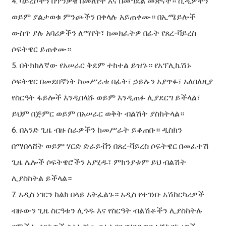
4. ቫይረሶችን በጥንቃቄ በመለየት እና በመግደል መጽናት። ሲዲዎችን
ወይም ያልታወቁ ምንጮችን በቀላሉ አይጠቀሙ። በኢሜይሎች
ውስጥ ያሉ አባሪዎችን ለማየት፣ ከመክፈትዎ በፊት የጸረ-ቫይረስ
ሶፍትዌር ይጠቀሙ።
5. በትክክለኛው የአሠራር ቅደም ተከተል ይዝጉ። የአፕሊኬሽኑ
ሶፍትዌር በመደበኛነት ከመሥራቱ በፊት፣ ኃይሉን አያጥፉ፣ አለበለዚያ
የስርዓት ፋይሎች እንዲበላሹ ወይም እንዲጠፉ ሊያደርግ ይችላል፣
ይህም በጅምር ወይም በአሠራር ወቅት ብልሽት ያስከትላል።
6. በአንድ ጊዜ ብዙ ስራዎችን ከመሥራት ይቆጠቡ። ዲስክን
በማበላሸት ወይም ሃርድ ድራይቭን በጸረ-ቫይረስ ሶፍትዌር በመፈተሽ
ጊዜ ሌሎች ሶፍትዌሮችን አያሂዱ፣ ምክንያቱም ይህ ብልሽት
ሊያስከትል ይችላል።
7. አዲስ ነገርን ከልክ በላይ አትፈልጉ። አዲስ የተገነቡ አሽከርካሪዎች
ብዙውን ጊዜ ስርዓቱን ሊጎዱ እና የስርዓት ብልሽቶችን ሊያስከትሉ