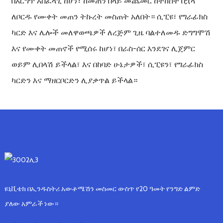
በእርግጥ አስፈላጊ ከሆነ፣ ከመጠን በላይ መጨመር ከተከሰተ በኋላ
ለቦርዱ የሙቀት መጠን ትኩረት መስጠት አለበት። ሲፒዩ፣ የግራፊክስ
ካርድ እና ሌሎች መለዋወጫዎች ለረጅም ጊዜ ባልተለመዱ ድግግሞሽ
እና የሙቀት መጠኖች የሚሰሩ ከሆነ፣ በራስ-ሰር እንደገና ሊጀምር
ወይም ሊበላሽ ይችላል፣ እና በከባድ ሁኔታዎች፣ ሲፒዩን፣ የግራፊክስ
ካርድን እና ማዘርቦርድን ሊያቃጥል ይችላል።
ዩኒቪቴክ በኢንዱስትሪ አውቶሜሽን መስመር ውስጥ የ20 ዓመት የንግድ ልምድ
ያለው አምራች ነው።