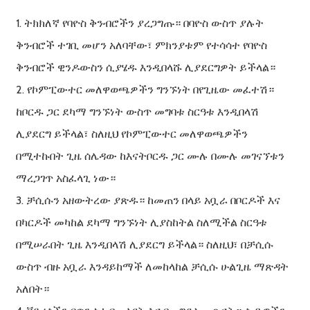
1. ትክክለኛ የባዮስ ቅንብሮችን ያረጋግጡ። በባዮስ ውስጥ ያሉት
ቅንብሮች ተገቢ መሆን አለባቸው፣ ምክንያቱም የተሳሳተ የባዮስ
ቅንብሮች ዊንዶውስን ሲያሄዱ እንዲበላሹ ሊያደርግዎት ይችላል።
2. የኮምፒውተር መለዋወጫዎችን ግንኙነት በየጊዜው መፈተሽ።
ከቦርዱ ጋር ደካማ ግንኙነት ውስጥ መግባቱ ስርዓቱ እንዲበላሽ
ሊያደርግ ይችላል፣ ስለዚህ የኮምፒውተር መለዋወጫዎችን
በሚተኩበት ጊዜ ሰሌዳው ከእናትቦርዱ ጋር ሙሉ በሙሉ መገናኘቱን
ማረጋገጥ አስፈላጊ ነው።
3. ቻሲሱን አዘውትረው ያጽዱ። ከመጠን በላይ አቧራ በቦርዶች እና
በካርዶች መካከል ደካማ ግንኙነት ሊያስከትል ስለሚችል ስርዓቱ
በሚሠራበት ጊዜ እንዲበላሽ ሊያደርግ ይችላል። ስለዚህ፣ በቻሲሱ
ውስጥ ብዙ አቧራ እንዳይከማች ለመከላከል ቻሲሱ ሁልጊዜ ማጽዳት
አለበት።