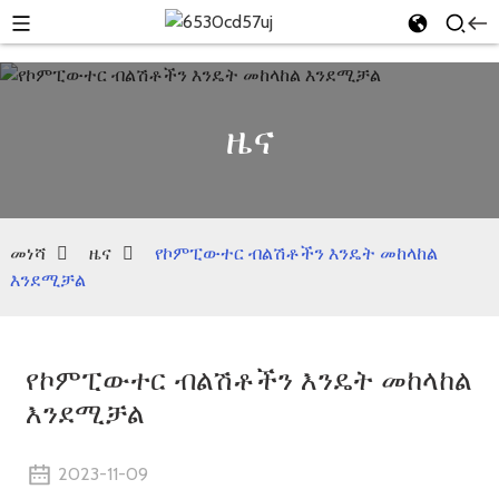
ዜና
መነሻ
ዜና
የኮምፒውተር ብልሽቶችን እንዴት መከላከል
እንደሚቻል
የኮምፒውተር ብልሽቶችን እንዴት መከላከል
እንደሚቻል
2023-11-09