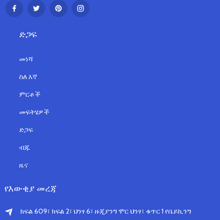
ድጋፍ
መነሻ
ስለ እኛ
ምርቶች
መፍትሄዎች
ድጋፍ
ብጁ
ዜና
የእውቂያ መረጃ
ክፍል 609፣ ክፍል 2፣ ህንፃ 6፣ ዙጂያንግ ሞር ህንፃ፣ ቁጥር 1 የቤይኪንግ