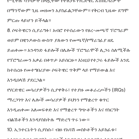
የሚችሉ ሳንካዎች ስላሏቸው የተለያዩ የሃርድዌር አሽከርካሪዎች
በማንኛውም ጊዜ መዘመን አያስፈልጋቸውም። የቅርብ ጊዜው ደግሞ
ምርጡ ላይሆን ይችላል።
8. ሶፍትዌርን ሲያራግፉ፣ አብሮ የተሰራውን የፀረ-መጫኛ ፕሮግራም
ወይም በዊንዶውስ ውስጥ ያለውን የመጫኛ/የማራገፊያ ዘዴ
ይጠቀሙ። አንዳንድ ፋይሎች በሌሎች ፕሮግራሞች ሊጋሩ ስለሚችሉ
የፕሮግራሙን አቃፊ በቀጥታ አይሰርዙ። እነዚህ የተጋሩ ፋይሎች አንዴ
ከተሰረዙ የመተግበሪያው ሶፍትዌር ጥቅም ላይ የማይውል እና
እንዲበላሽ ያደርጋል።
የሃርድዌር መሳሪያዎችን ሲያዋቅሩ፣ የተያዙ መቆራረጦችን (IRQs)
ማረጋገጥ እና ሌሎች መሳሪያዎች ይህንን የማቋረጥ ቁጥር
እንዲጠቀሙ አለመፍቀድ እና የማቋረጥ ግጭቶችን እና የስርዓት
ብልሽቶችን እንዳያስከትሉ ማድረግ ጥሩ ነው።
10. ኢንተርኔትን ሲያስሱ፣ ብዙ የአሳሽ መስኮቶችን አይክፈቱ፣